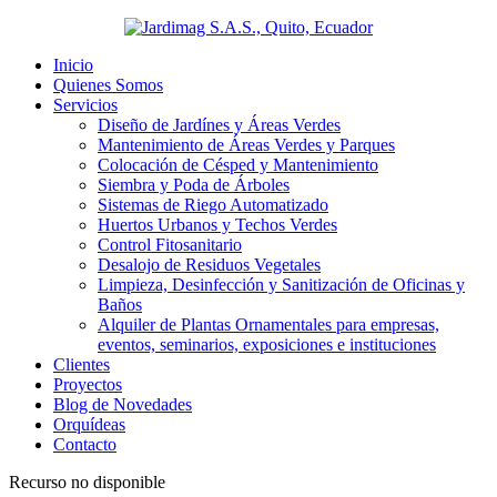
Inicio
Quienes Somos
Servicios
Diseño de Jardínes y Áreas Verdes
Mantenimiento de Áreas Verdes y Parques
Colocación de Césped y Mantenimiento
Siembra y Poda de Árboles
Sistemas de Riego Automatizado
Huertos Urbanos y Techos Verdes
Control Fitosanitario
Desalojo de Residuos Vegetales
Limpieza, Desinfección y Sanitización de Oficinas y
Baños
Alquiler de Plantas Ornamentales para empresas,
eventos, seminarios, exposiciones e instituciones
Clientes
Proyectos
Blog de Novedades
Orquídeas
Contacto
Recurso no disponible