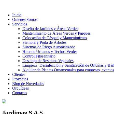
Inicio
Quienes Somos
Servicios
Diseño de Jardínes y Áreas Verdes
Mantenimiento de Áreas Verdes y Parques
Colocación de Césped y Mantenimiento
Siembra y Poda de Árboles
Sistemas de Riego Automatizado
Huertos Urbanos y Techos Verdes
Control Fitosanitario
Desalojo de Residuos Vegetales
Limpieza, Desinfección y Sanitización de Oficinas y Ba
Alquiler de Plantas Ornamentales para empresas, eventos,
Clientes
Proyectos
Blog de Novedades
Orquídeas
Contacto
Jardimag S.A.S.